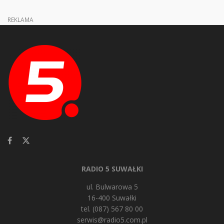
REKLAMA
RADIO 5 SUWAŁKI
ul. Bulwarowa 5
16-400 Suwałki
tel. (087) 567 80 00
serwis@radio5.com.pl