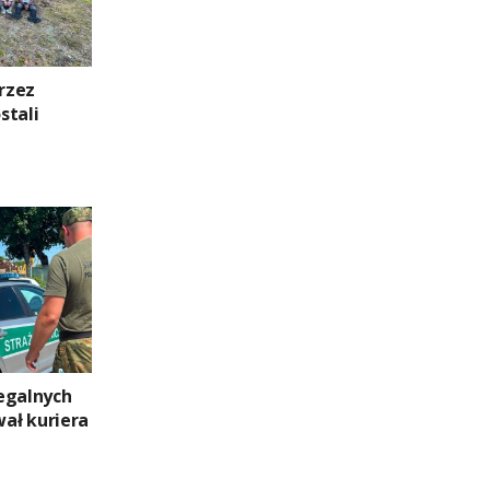
przez
stali
egalnych
ał kuriera