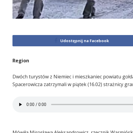
Udostępnij na Facebook
Region
Dwóch turystów z Niemiec i mieszkaniec powiatu gołd
Spacerowicza zatrzymali w piątek (16.02) strażnicy gra
Mówiła Mirosława Aleksandrowicz, rzecznik Warmińsk