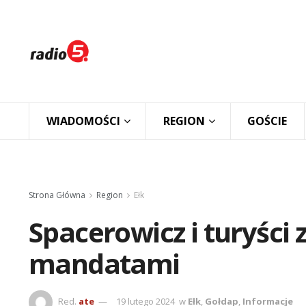
WIADOMOŚCI
REGION
GOŚCIE
Strona Główna
Region
Ełk
Spacerowicz i turyści
mandatami
Red.
ate
19 lutego 2024
w
Ełk
,
Gołdap
,
Informacje