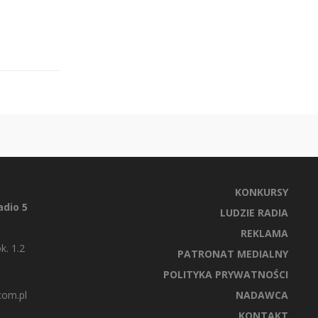
KONKURSY
dio 5
LUDZIE RADIA
REKLAMA
k. 1.2
PATRONAT MEDIALNY
POLITYKA PRYWATNOŚCI
com.pl
NADAWCA
KONTAKT