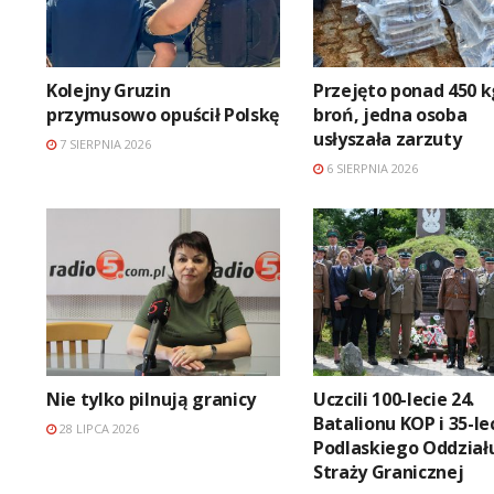
Kolejny Gruzin
Przejęto ponad 450 k
przymusowo opuścił Polskę
broń, jedna osoba
usłyszała zarzuty
7 SIERPNIA 2026
6 SIERPNIA 2026
Nie tylko pilnują granicy
Uczcili 100-lecie 24.
Batalionu KOP i 35-le
28 LIPCA 2026
Podlaskiego Oddział
Straży Granicznej