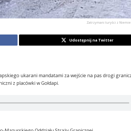
Zatrzymani turyści z Niemie
Udostępnij na Twitter
apskiego ukarani mandatami za wejście na pas drogi granicz
niczni z placówki w Gołdapi.
o-Mazurskiego Oddziału Straży Granicznej.