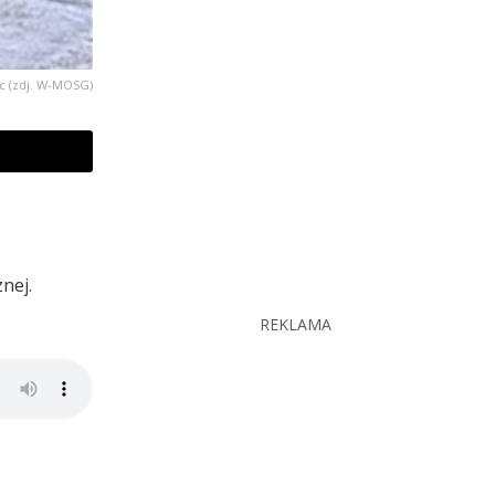
c (zdj. W-MOSG)
nej.
REKLAMA