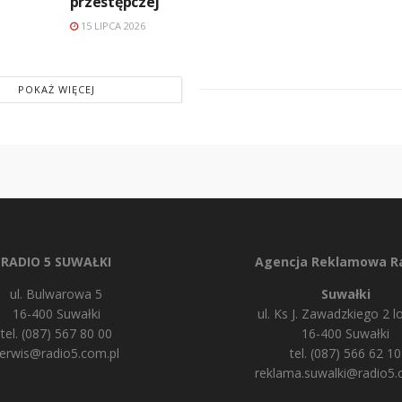
przestępczej
15 LIPCA 2026
POKAŻ WIĘCEJ
RADIO 5 SUWAŁKI
Agencja Reklamowa Ra
ul. Bulwarowa 5
Suwałki
16-400 Suwałki
ul. Ks J. Zawadzkiego 2 lo
tel. (087) 567 80 00
16-400 Suwałki
erwis@radio5.com.pl
tel. (087) 566 62 10
reklama.suwalki@radio5.