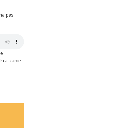
 na pas
ie
ekraczanie