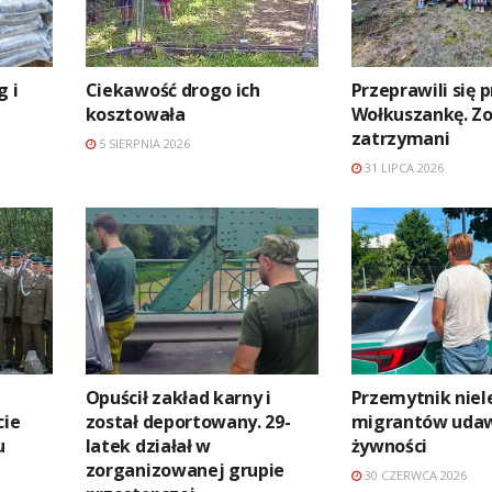
g i
Ciekawość drogo ich
Przeprawili się 
kosztowała
Wołkuszankę. Zo
zatrzymani
5 SIERPNIA 2026
31 LIPCA 2026
Opuścił zakład karny i
Przemytnik niel
cie
został deportowany. 29-
migrantów udaw
u
latek działał w
żywności
zorganizowanej grupie
30 CZERWCA 2026