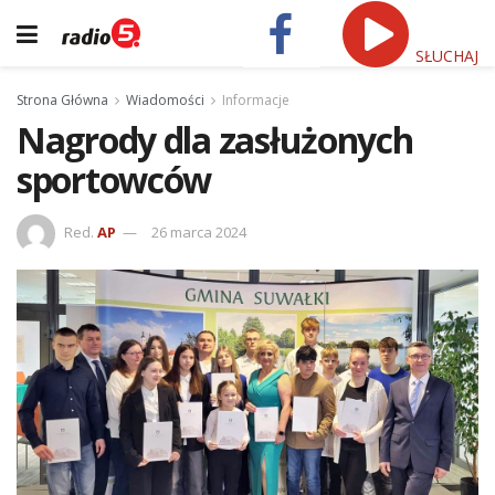
SŁUCHAJ
Strona Główna
Wiadomości
Informacje
Nagrody dla zasłużonych
sportowców
Red.
AP
26 marca 2024