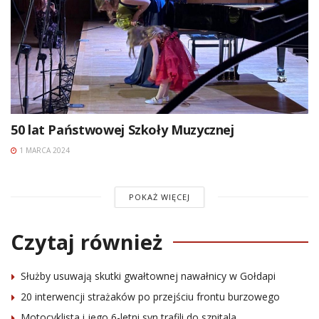
50 lat Państwowej Szkoły Muzycznej
1 MARCA 2024
POKAŻ WIĘCEJ
Czytaj również
Służby usuwają skutki gwałtownej nawałnicy w Gołdapi
20 interwencji strażaków po przejściu frontu burzowego
Motocyklista i jego 6-letni syn trafili do szpitala