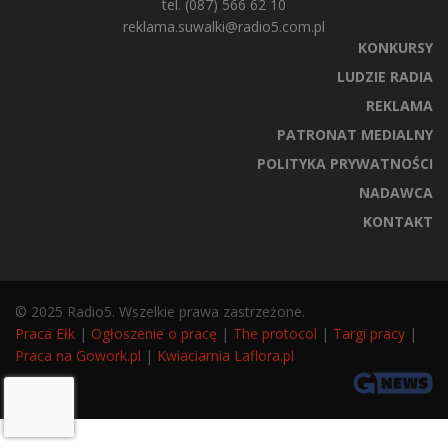
tel. (087) 566 62 10
reklama.suwalki@radio5.com.pl
KONKURSY
LUDZIE RADIA
REKLAMA
PATRONAT MEDIALNY
POLITYKA PRYWATNOŚCI
NADAWCA
KONTAKT
© 2025 Radio5. Wszelkie prawa zastrzeżone.
Praca Ełk
|
Ogłoszenie o pracę
|
The protocol
|
Targi pracy
|
Praca na Gowork.pl
|
Kwiaciarnia Laflora.pl