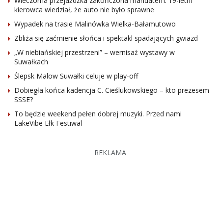
Wieczorna przejażdżka zakończona mandatem. 19-letni
kierowca wiedział, że auto nie było sprawne
Wypadek na trasie Malinówka Wielka-Bałamutowo
Zbliża się zaćmienie słońca i spektakl spadających gwiazd
„W niebiańskiej przestrzeni” – wernisaż wystawy w
Suwałkach
Ślepsk Malow Suwałki celuje w play-off
Dobiegła końca kadencja C. Cieślukowskiego – kto prezesem
SSSE?
To będzie weekend pełen dobrej muzyki. Przed nami
LakeVibe Ełk Festiwal
REKLAMA