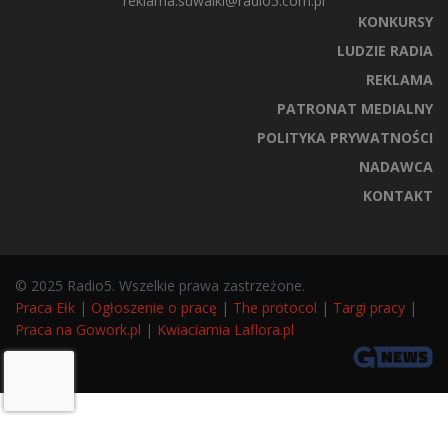
reklama.suwalki@radio5.com.pl
KONKURSY
LUDZIE RADIA
REKLAMA
PATRONAT MEDIALNY
POLITYKA PRYWATNOŚCI
NADAWCA
KONTAKT
© 2025 Radio5. Wszelkie prawa zastrzeżone.
Praca Ełk
|
Ogłoszenie o pracę
|
The protocol
|
Targi pracy
|
Praca na Gowork.pl
|
Kwiaciarnia Laflora.pl