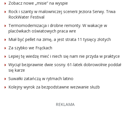
Zobacz nowe „misie” na wyspie
Rock i szanty w malowniczej scenerii Jeziora Serwy. Trwa
RockWater Festival
Termomodernizacja i drobne remonty. W wakacje w
placówkach oświatowych praca wre
Miał być pellet na zimę, a jest strata 11 tysięcy złotych
Za szybko we Frąckach
Lepiej tę wiedzę mieć i niech się nam nie przyda w praktyce
Wyciął bezprawnie dwie sosny. 61-latek dobrowolnie poddał
się karze
Suwałki zatańczą w rytmach latino
Kolejny wyrok za bezpodstawne wezwanie służb
REKLAMA