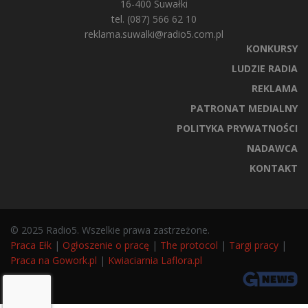
16-400 Suwałki
tel. (087) 566 62 10
reklama.suwalki@radio5.com.pl
KONKURSY
LUDZIE RADIA
REKLAMA
PATRONAT MEDIALNY
POLITYKA PRYWATNOŚCI
NADAWCA
KONTAKT
© 2025 Radio5. Wszelkie prawa zastrzeżone.
Praca Ełk
|
Ogłoszenie o pracę
|
The protocol
|
Targi pracy
|
Praca na Gowork.pl
|
Kwiaciarnia Laflora.pl