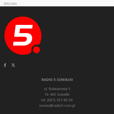
REKLAMA
RADIO 5 SUWAŁKI
ul. Bulwarowa 5
16-400 Suwałki
tel. (087) 567 80 00
serwis@radio5.com.pl