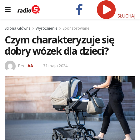
SŁUCHAJ
Strona Główna
Wyróżnienie
Sponsorowane
Czym charakteryzuje się
dobry wózek dla dzieci?
Red.
AA
31 maja 2024