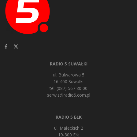
RADIO 5 SUWAŁKI
ul. Bulwarowa 5
16-400 Suwałki
tel. (087) 567 80 00
serwis@radio5.com.pl
RADIO 5 EŁK
ul. Małeckich 2
19-300 Ełk