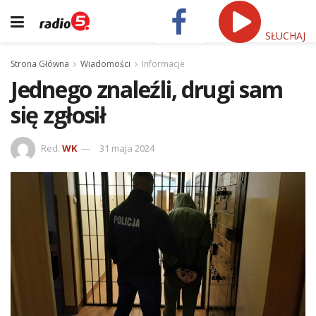
SŁUCHAJ
Strona Główna
Wiadomości
Informacje
Jednego znaleźli, drugi sam
się zgłosił
Red.
WK
31 maja 2024