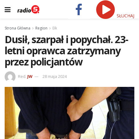
SŁUCHAJ
Strona Główna
Region
Ełk
Dusił, szarpał i popychał. 23-
letni oprawca zatrzymany
przez policjantów
Red.
JW
28 maja 2024