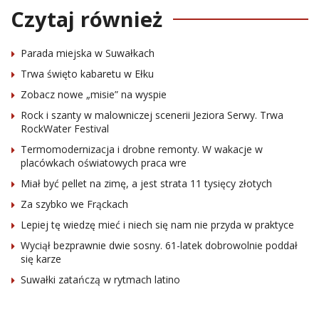
Czytaj również
Parada miejska w Suwałkach
Trwa święto kabaretu w Ełku
Zobacz nowe „misie” na wyspie
Rock i szanty w malowniczej scenerii Jeziora Serwy. Trwa
RockWater Festival
Termomodernizacja i drobne remonty. W wakacje w
placówkach oświatowych praca wre
Miał być pellet na zimę, a jest strata 11 tysięcy złotych
Za szybko we Frąckach
Lepiej tę wiedzę mieć i niech się nam nie przyda w praktyce
Wyciął bezprawnie dwie sosny. 61-latek dobrowolnie poddał
się karze
Suwałki zatańczą w rytmach latino