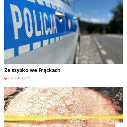
Za szybko we Frąckach
7 SIERPNIA 2026