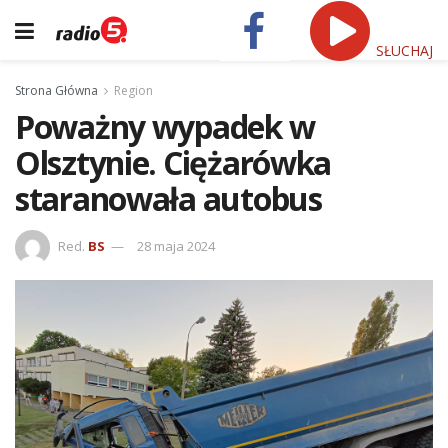
SŁUCHAJ
Strona Główna
Region
Poważny wypadek w
Olsztynie. Ciężarówka
staranowała autobus
Red.
BS
28 maja 2024