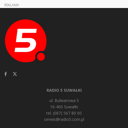
REKLAMA
RADIO 5 SUWAŁKI
ul. Bulwarowa 5
16-400 Suwałki
tel. (087) 567 80 00
serwis@radio5.com.pl