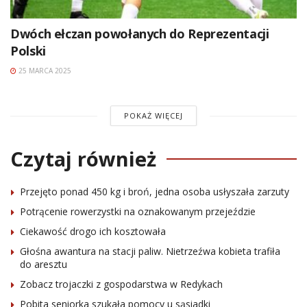
Dwóch ełczan powołanych do Reprezentacji
Polski
25 MARCA 2025
POKAŻ WIĘCEJ
Czytaj również
Przejęto ponad 450 kg i broń, jedna osoba usłyszała zarzuty
Potrącenie rowerzystki na oznakowanym przejeździe
Ciekawość drogo ich kosztowała
Głośna awantura na stacji paliw. Nietrzeźwa kobieta trafiła
do aresztu
Zobacz trojaczki z gospodarstwa w Redykach
Pobita seniorka szukała pomocy u sąsiadki