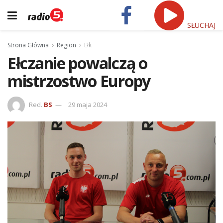
SŁUCHAJ
Strona Główna
Region
Ełk
Ełczanie powalczą o
mistrzostwo Europy
Red.
BS
29 maja 2024