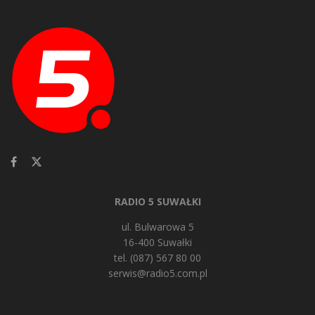
RADIO 5 SUWAŁKI
ul. Bulwarowa 5
16-400 Suwałki
tel. (087) 567 80 00
serwis@radio5.com.pl