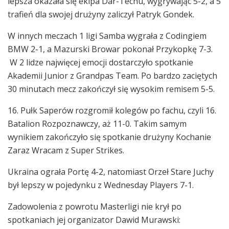
lepsza okazała się ekipa Dar-Techu, wygrywając 5-2, a 5
trafień dla swojej drużyny zaliczył Patryk Gondek.
W innych meczach 1 ligi Samba wygrała z Codingiem
BMW 2-1, a Mazurski Browar pokonał Przykopkę 7-3.
W 2 lidze najwięcej emocji dostarczyło spotkanie
Akademii Junior z Grandpas Team. Po bardzo zaciętych
30 minutach mecz zakończył się wysokim remisem 5-5.
16. Pułk Saperów rozgromił kolegów po fachu, czyli 16.
Batalion Rozpoznawczy, aż 11-0. Takim samym
wynikiem zakończyło się spotkanie drużyny Kochanie
Zaraz Wracam z Super Strikes.
Ukraina ograła Portę 4-2, natomiast Orzeł Stare Juchy
był lepszy w pojedynku z Wednesday Players 7-1.
Zadowolenia z powrotu Masterligi nie krył po
spotkaniach jej organizator Dawid Murawski: