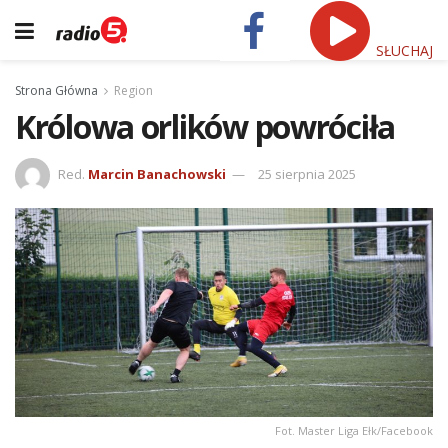
SŁUCHAJ
Strona Główna
Region
Królowa orlików powróciła
Red.
Marcin Banachowski
25 sierpnia 2025
Fot. Master Liga Ełk/Facebook