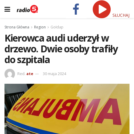
SŁUCHAJ
Strona Główna
Region
Gołdap
Kierowca audi uderzył w
drzewo. Dwie osoby trafiły
do szpitala
Red.
ate
30 maja 2024