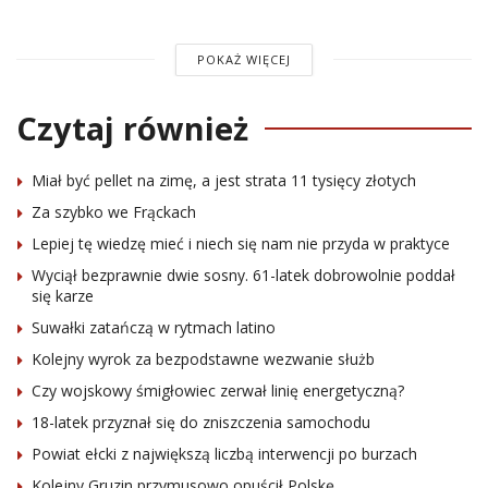
POKAŻ WIĘCEJ
Czytaj również
Miał być pellet na zimę, a jest strata 11 tysięcy złotych
Za szybko we Frąckach
Lepiej tę wiedzę mieć i niech się nam nie przyda w praktyce
Wyciął bezprawnie dwie sosny. 61-latek dobrowolnie poddał
się karze
Suwałki zatańczą w rytmach latino
Kolejny wyrok za bezpodstawne wezwanie służb
Czy wojskowy śmigłowiec zerwał linię energetyczną?
18-latek przyznał się do zniszczenia samochodu
Powiat ełcki z największą liczbą interwencji po burzach
Kolejny Gruzin przymusowo opuścił Polskę