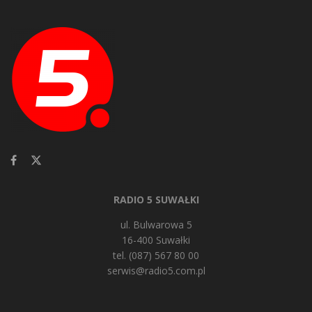
RADIO 5 SUWAŁKI
ul. Bulwarowa 5
16-400 Suwałki
tel. (087) 567 80 00
serwis@radio5.com.pl