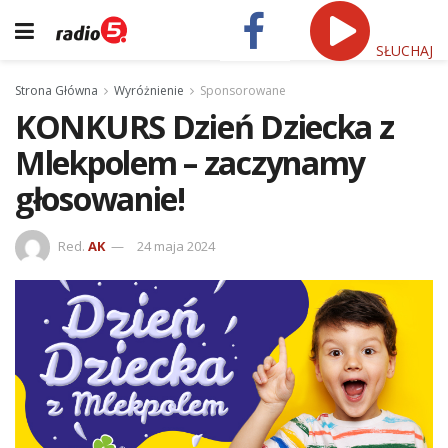
SŁUCHAJ
Strona Główna
Wyróżnienie
Sponsorowane
KONKURS Dzień Dziecka z
Mlekpolem – zaczynamy
głosowanie!
Red.
AK
24 maja 2024