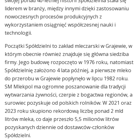
swojej ponad 40-letniej historii Spółdzielnia stała się
liderem w branży, między innymi dzięki zastosowaniu
nowoczesnych procesów produkcyjnych z
wykorzystaniem osiągnięć współczesnej nauki i
technologii.
Początki Spółdzielni to zakład mleczarski w Grajewie, w
którym obecnie również znajduje się główna siedziba
firmy. Jego budowę rozpoczęto w 1976 roku, natomiast
Spółdzielnię założono 4 lata później, a pierwsze mleko
do przerobu w Grajewie popłynęło w lipcu 1982 roku.
SM Mlekpol ma ogromne poszanowanie dla tradycji
wytwarzania żywności, czerpie z bogactwa regionów, a
surowiec pozyskuje od polskich rolników. W 2021 oraz
2023 roku skupiono rekordową liczbę ponad 2 mld
litrów mleka, co daje przeszło 5,5 milionów litrów
pozyskanych dziennie od dostawców-członków
Spółdzielni.