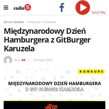
SŁUCHAJ
Strona Główna
Konkursy Archiwalne
Międzynarodowy Dzień
Hamburgera z GitBurger
Karuzela
Red.
AK
24 maja 2024