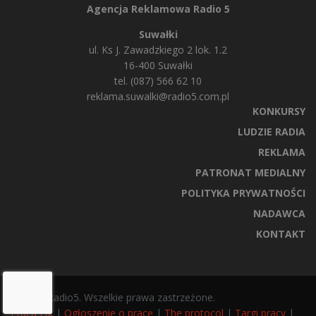
Agencja Reklamowa Radio 5
Suwałki
ul. Ks J. Zawadzkiego 2 lok. 1.2
16-400 Suwałki
tel. (087) 566 62 10
reklama.suwalki@radio5.com.pl
KONKURSY
LUDZIE RADIA
REKLAMA
PATRONAT MEDIALNY
POLITYKA PRYWATNOŚCI
NADAWCA
KONTAKT
© 2025 Radio5. Wszelkie prawa zastrzeżone.
Praca Ełk
|
Ogłoszenie o pracę
|
The protocol
|
Targi pracy
|