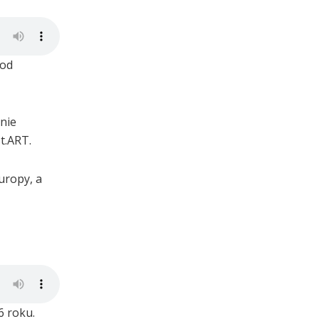
 od
nie
t.ART.
uropy, a
6 roku.