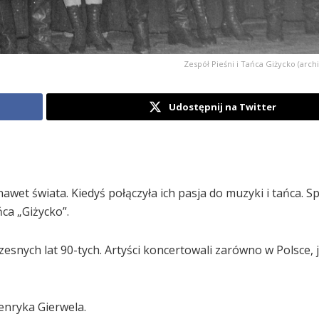
Zespół Pieśni i Tańca Giżycko (arc
Udostępnij na Twitter
nawet świata. Kiedyś połączyła ich pasja do muzyki i tańca. S
ca „Giżycko”.
snych lat 90-tych. Artyści koncertowali zarówno w Polsce, j
enryka Gierwela.