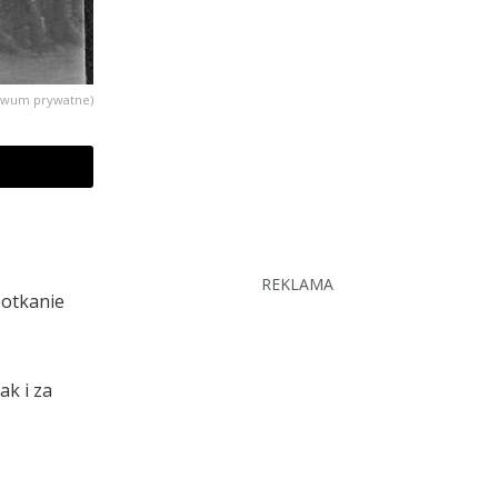
hiwum prywatne)
REKLAMA
potkanie
ak i za