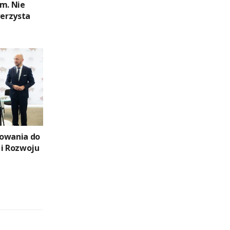
im. Nie
werzysta
towania do
 i Rozwoju