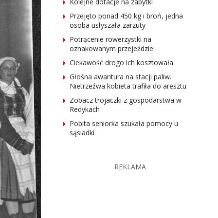
Kolejne dotacje na zabytki
Przejęto ponad 450 kg i broń, jedna
osoba usłyszała zarzuty
Potrącenie rowerzystki na
oznakowanym przejeździe
Ciekawość drogo ich kosztowała
Głośna awantura na stacji paliw.
Nietrzeźwa kobieta trafiła do aresztu
Zobacz trojaczki z gospodarstwa w
Redykach
Pobita seniorka szukała pomocy u
sąsiadki
REKLAMA