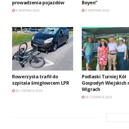
prowadzenia pojazdów
Boyen”
4 SIERPNIA 2026
4 SIERPNIA 2026
Rowerzysta trafił do
Podlaski Turniej Kół
szpitala śmigłowcem LPR
Gospodyń Wiejskich 
Wigrach
30 CZERWCA 2026
28 CZERWCA 2026