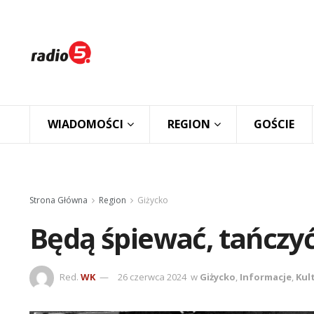
WIADOMOŚCI
REGION
GOŚCIE
Strona Główna
Region
Giżycko
Będą śpiewać, tańczy
Red.
WK
26 czerwca 2024
w
Giżycko
,
Informacje
,
Kul