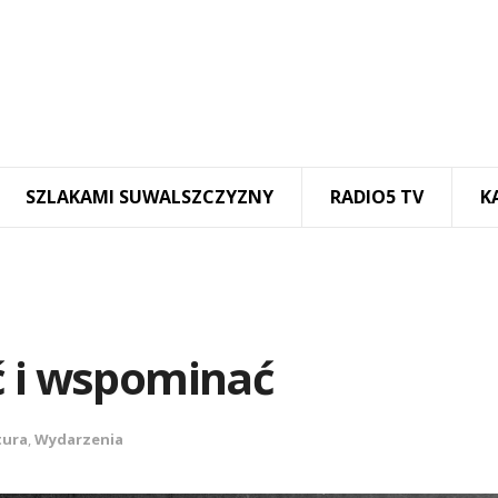
SZLAKAMI SUWALSZCZYZNY
RADIO5 TV
K
ć i wspominać
tura
,
Wydarzenia