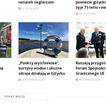
ratunek żeglarzom
powiecie giżyck
żyje 71-letni ro
22 LIPCA 2026
13 LIPCA 2026
„Punkty wytchnienia”,
Ruszają przygo
na
kurtyny wodne i uliczne
Forum Spójności
zdroje działają w Giżycku
Granicznego UE
27 CZERWCA 2026
18 CZERWCA 2026
POKAŻ WIĘCEJ