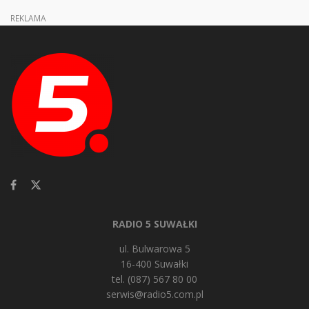
REKLAMA
RADIO 5 SUWAŁKI
ul. Bulwarowa 5
16-400 Suwałki
tel. (087) 567 80 00
serwis@radio5.com.pl