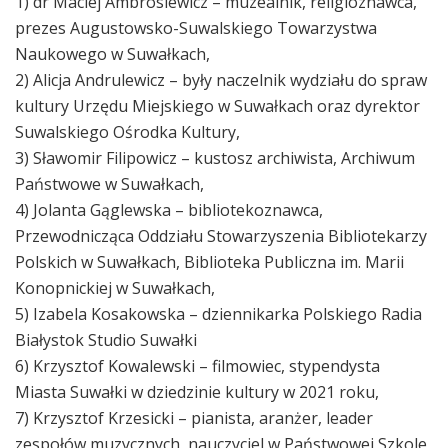
1) dr Maciej Ambrosiewicz – muzealnik, religioznawca,
prezes Augustowsko-Suwalskiego Towarzystwa
Naukowego w Suwałkach,
2) Alicja Andrulewicz – były naczelnik wydziału do spraw
kultury Urzędu Miejskiego w Suwałkach oraz dyrektor
Suwalskiego Ośrodka Kultury,
3) Sławomir Filipowicz – kustosz archiwista, Archiwum
Państwowe w Suwałkach,
4) Jolanta Gąglewska – bibliotekoznawca,
Przewodnicząca Oddziału Stowarzyszenia Bibliotekarzy
Polskich w Suwałkach, Biblioteka Publiczna im. Marii
Konopnickiej w Suwałkach,
5) Izabela Kosakowska – dziennikarka Polskiego Radia
Białystok Studio Suwałki
6) Krzysztof Kowalewski – filmowiec, stypendysta
Miasta Suwałki w dziedzinie kultury w 2021 roku,
7) Krzysztof Krzesicki – pianista, aranżer, leader
zespołów muzycznych, nauczyciel w Państwowej Szkole