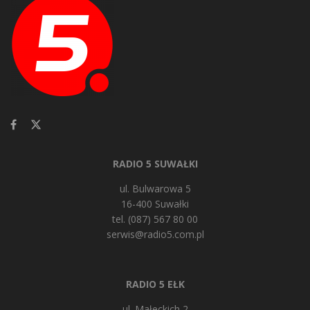
RADIO 5 SUWAŁKI
ul. Bulwarowa 5
16-400 Suwałki
tel. (087) 567 80 00
serwis@radio5.com.pl
RADIO 5 EŁK
ul. Małeckich 2