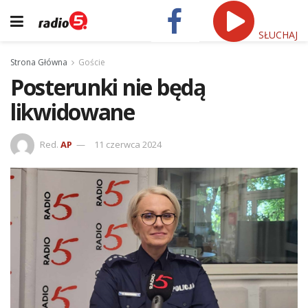
SŁUCHAJ
Strona Główna
Goście
Posterunki nie będą
likwidowane
Red.
AP
11 czerwca 2024