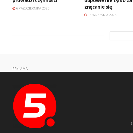
prowadzi czynności
odpowie nie tylko za
znęcanie się
6 PAŹDZIERNIKA 2025
18 WRZEŚNIA 2025
REKLAMA
s