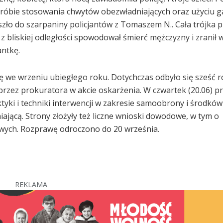
próbie stosowania chwytów obezwładniających oraz użyciu 
szło do szarpaniny policjantów z Tomaszem N.. Cała trójka p
 z bliskiej odległości spowodował śmierć mężczyzny i zranił 
ntkę.
ę we wrzeniu ubiegłego roku. Dotychczas odbyło się sześć 
rzez prokuratora w akcie oskarżenia. W czwartek (20.06) p
aktyki i techniki interwencji w zakresie samoobrony i środk
ającą. Strony złożyły też liczne wnioski dowodowe, w tym o
wych. Rozprawę odroczono do 20 września.
REKLAMA