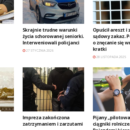
Skrajnie trudne warunki
Opuścił areszt i
życia schorowanej seniorki.
sądowy zakaz. P
Interweniowali policjanci
o znęcanie się wr
kratki
27 STYCZNIA 2026
28 LISTOPADA 2025
Impreza zakończona
Pijany „pilotow
zatrzymaniem i zarzutami
ciągniki rolnicze