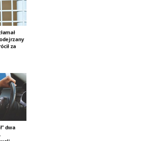
 złamał
odejrzany
ócił za
ał” dwa
.