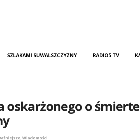
SZLAKAMI SUWALSZCZYZNY
RADIO5 TV
K
ta oskarżonego o śmierte
ny
ażniejsze
,
Wiadomości