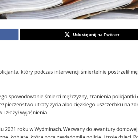
Udostępnij na Twitter
cjanta, który podczas interwencji śmiertelnie postrzelił mę
nego spowodowanie śmierci mężczyzny, zranienia policjantki
zpieczeństwo utraty życia albo ciężkiego uszczerbku na zd
i złożył wyjaśnienia.
dniu 2021 roku w Wydminach. Wezwany do awantury domowej 
, kobietę, która nocą zawiadomiła policję, i troje dzieci. P