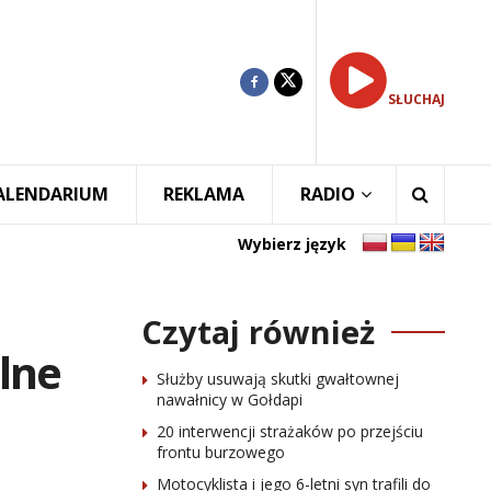
SŁUCHAJ
ALENDARIUM
REKLAMA
RADIO
Wybierz język
Czytaj również
lne
Służby usuwają skutki gwałtownej
nawałnicy w Gołdapi
20 interwencji strażaków po przejściu
frontu burzowego
Motocyklista i jego 6-letni syn trafili do