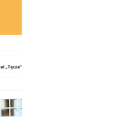
wal „Tęcza”