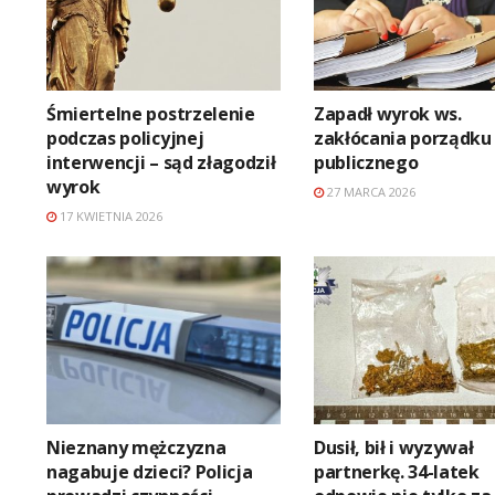
Śmiertelne postrzelenie
Zapadł wyrok ws.
podczas policyjnej
zakłócania porządku
interwencji – sąd złagodził
publicznego
wyrok
27 MARCA 2026
17 KWIETNIA 2026
Nieznany mężczyzna
Dusił, bił i wyzywał
nagabuje dzieci? Policja
partnerkę. 34-latek