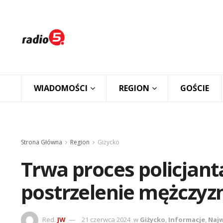
WIADOMOŚCI
REGION
GOŚCIE
Strona Główna
Region
Giżycko
Trwa proces policjan
postrzelenie mężczyz
Red.
JW
21 czerwca 2024
w
Giżycko
,
Informacje
,
Najw