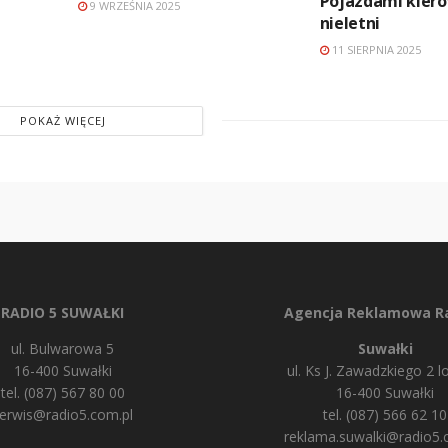
Pojazdami kiero
9 WRZEŚNIA 2025
nieletni
11 SIERPNIA 2025
POKAŻ WIĘCEJ
RADIO 5 SUWAŁKI
Agencja Reklamowa Ra
ul. Bulwarowa 5
Suwałki
16-400 Suwałki
ul. Ks J. Zawadzkiego 2 lo
tel. (087) 567 80 00
16-400 Suwałki
erwis@radio5.com.pl
tel. (087) 566 62 10
reklama.suwalki@radio5.