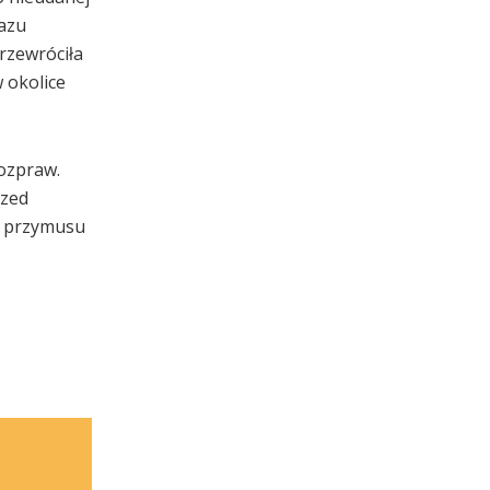
gazu
rzewróciła
w okolice
rozpraw.
rzed
ów przymusu