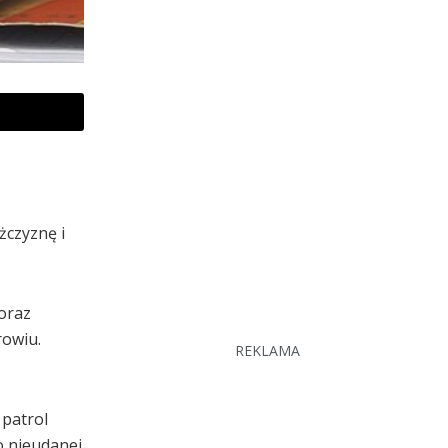
żczyznę i
 oraz
rowiu.
REKLAMA
patrol
o nieudanej