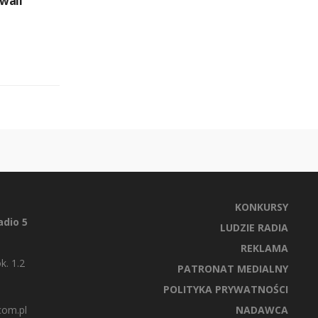
wali
KONKURSY
dio 5
LUDZIE RADIA
REKLAMA
k. 1.2
PATRONAT MEDIALNY
POLITYKA PRYWATNOŚCI
com.pl
NADAWCA