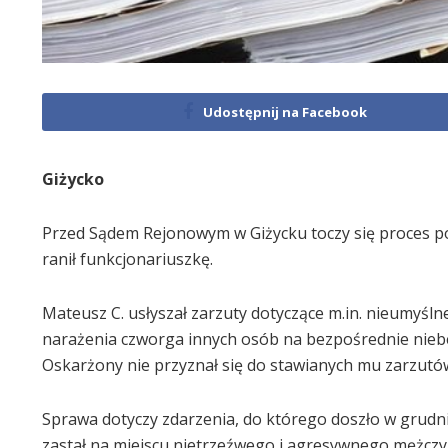
Udostępnij na Facebook
Giżycko
Przed Sądem Rejonowym w Giżycku toczy się proces poli
ranił funkcjonariuszkę.
Mateusz C. usłyszał zarzuty dotyczące m.in. nieumyśl
narażenia czworga innych osób na bezpośrednie niebe
Oskarżony nie przyznał się do stawianych mu zarzutów 
Sprawa dotyczy zdarzenia, do którego doszło w gru
zastał na miejscu nietrzeźwego i agresywnego mężczyznę