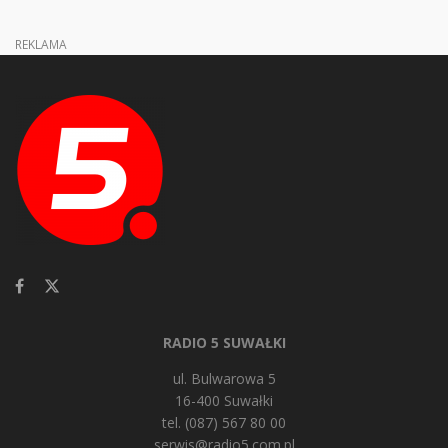
REKLAMA
RADIO 5 SUWAŁKI
ul. Bulwarowa 5
16-400 Suwałki
tel. (087) 567 80 00
serwis@radio5.com.pl