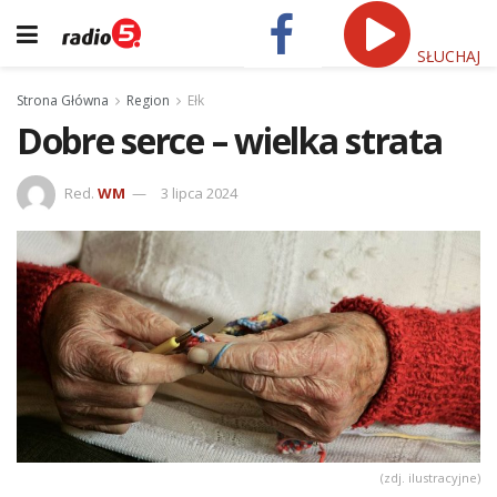
SŁUCHAJ
Strona Główna
Region
Ełk
Dobre serce – wielka strata
Red.
WM
3 lipca 2024
(zdj. ilustracyjne)