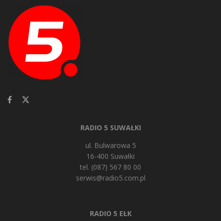
RADIO 5 SUWAŁKI
ul. Bulwarowa 5
16-400 Suwałki
tel. (087) 567 80 00
serwis@radio5.com.pl
RADIO 5 EŁK