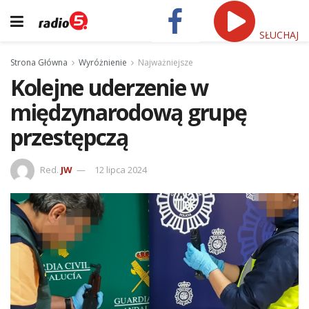
SŁUCHAJ
Strona Główna
Wyróżnienie
Najważniejsze
Kolejne uderzenie w
międzynarodową grupę
przestępczą
Red.
JW
12 lipca 2024