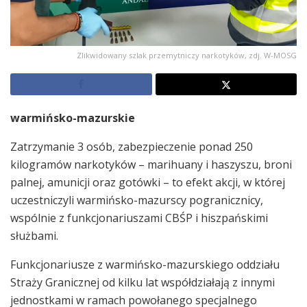
Zlikwidowany szlak przemytniczy narkotyków, zdj. W-MOSG
warmińsko-mazurskie
Zatrzymanie 3 osób, zabezpieczenie ponad 250
kilogramów narkotyków – marihuany i haszyszu, broni
palnej, amunicji oraz gotówki – to efekt akcji, w której
uczestniczyli warmińsko-mazurscy pogranicznicy,
wspólnie z funkcjonariuszami CBŚP i hiszpańskimi
służbami.
Funkcjonariusze z warmińsko-mazurskiego oddziału
Straży Granicznej od kilku lat współdziałają z innymi
jednostkami w ramach powołanego specjalnego