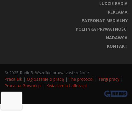
LUDZIE RADIA
REKLAMA
PATRONAT MEDIALNY
POLITYKA PRYWATNOŚCI
NADAWCA
KONTAKT
© 2025 Radio5. Wszelkie prawa zastrzeżone.
Praca Ełk
|
Ogłoszenie o pracę
|
The protocol
|
Targi pracy
|
Praca na Gowork.pl
|
Kwiaciarnia Laflora.pl