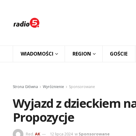
WIADOMOŚCI
REGION
GOŚCIE
Strona Główna
Wyróżnienie
Sponsorowane
Wyjazd z dzieckiem na
Propozycje
Red.
AK
12 lipca 2024
w
Sponsorowane