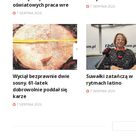
oświatowych praca wre
7 SIERPNIA 2026
7 SIERPNIA 2026
Wyciął bezprawnie dwie
Suwałki zatańczą w
sosny. 61-latek
rytmach latino
dobrowolnie poddał się
7 SIERPNIA 2026
karze
7 SIERPNIA 2026