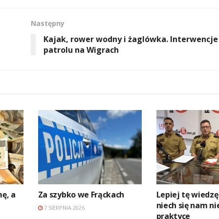
Następny
Kajak, rower wodny i żaglówka. Interwencj
patrolu na Wigrach
mę, a
Za szybko we Frąckach
Lepiej tę wiedzę
niech się nam ni
7 SIERPNIA 2026
praktyce