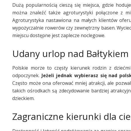
Dużą popularnością cieszą się miejsca, gdzie hoduje
można znaleźć także agroturystyki połączone z mi
Agroturystyka nastawiona na małych klientów ofer
wypożyczalnie rowerów czy zewnętrzny basen. Wyciecz
miejscu dostępne jest zaplecze noclegowe.
Udany urlop nad Bałtykiem
Polskie morze to częsty kierunek rodzin z dziećm
odpoczynek.
Jeżeli jednak wybierasz się nad pol
Często może ona oferować mniej atrakcji, ale pozwal
takich ośrodkach są zdecydowanie bardziej atrakcyj
dzieckiem.
Zagraniczne kierunki dla ci
Dostępność i łatwość podróżowania za granicę sprawia