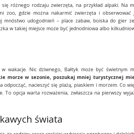
 się różnego rodzaju zwierzęta, na przykład alpaki. Na m
ni zoo, gdzie można nakarmić zwierzęta i obserwować je
uj mnóstwo udogodnień – place zabaw, boiska do gier ze
ka w takiej miejsce może być jednodniowa albo kilkudniowa
i w wakacje. Nic dziwnego, Bałtyk może być świetnym m
skie morze w sezonie, poszukaj mniej turystycznej mie
a odpocząć, nacieszyć się plażą, piaskiem i morzem. Co wię
ne. To opcja warta rozważenia, zwłaszcza na pierwszy wyj
ekawych świata
, że rodziny coraz częściej wybierają egzotyczne i dalekich