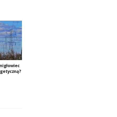
migłowiec
ergetyczną?