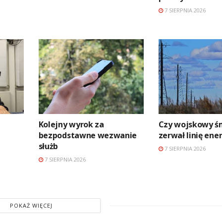
7 SIERPNIA 2026
Kolejny wyrok za
Czy wojskowy ś
bezpodstawne wezwanie
zerwał linię en
służb
7 SIERPNIA 2026
7 SIERPNIA 2026
POKAŻ WIĘCEJ