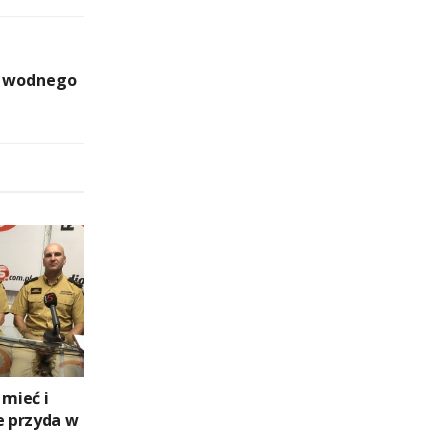
e wodnego
 mieć i
e przyda w