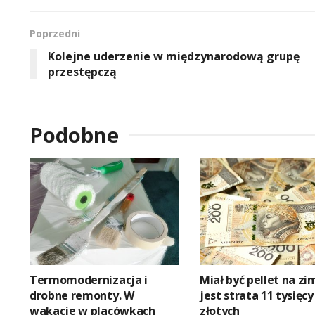
Poprzedni
Kolejne uderzenie w międzynarodową grupę
przestępczą
Podobne
Termomodernizacja i
Miał być pellet na zi
drobne remonty. W
jest strata 11 tysięcy
wakacje w placówkach
złotych