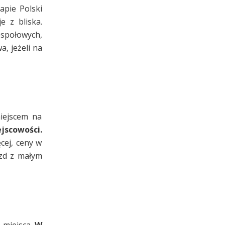
apie Polski
 z bliska.
społowych,
, jeżeli na
iejscem na
jscowości.
cej, ceny w
azd z małym
 miejsca.
W