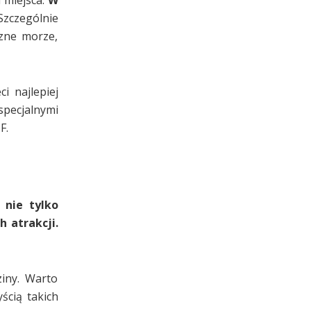
zczególnie
czne morze,
i najlepiej
specjalnymi
F.
 nie tylko
h atrakcji.
iny. Warto
ścią takich