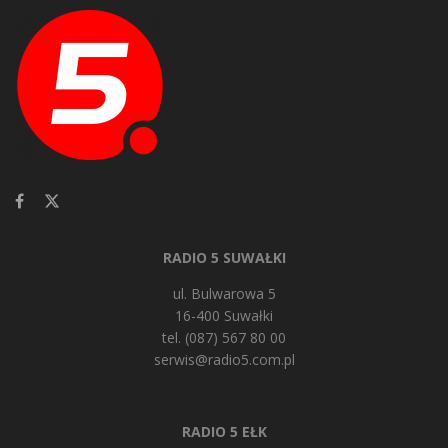
RADIO 5 SUWAŁKI
ul. Bulwarowa 5
16-400 Suwałki
tel. (087) 567 80 00
serwis@radio5.com.pl
RADIO 5 EŁK