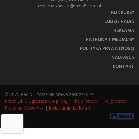
reklama.suwalki@radio5.com.pl
KONKURSY
LUDZIE RADIA
REKLAMA
PATRONAT MEDIALNY
POLITYKA PRYWATNOŚCI
NADAWCA
KONTAKT
© 2025 Radio5. Wszelkie prawa zastrzeżone.
Praca Ełk
|
Ogłoszenie o pracę
|
The protocol
|
Targi pracy
|
Praca na Gowork.pl
|
Kwiaciarnia Laflora.pl