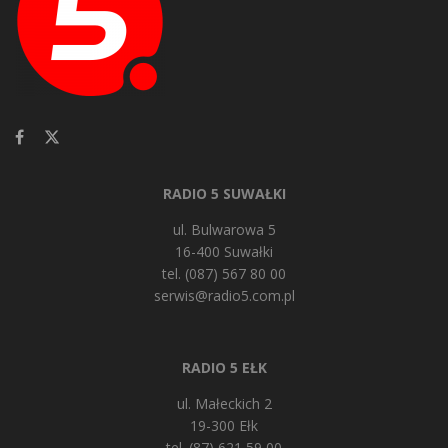
RADIO 5 SUWAŁKI
ul. Bulwarowa 5
16-400 Suwałki
tel. (087) 567 80 00
serwis@radio5.com.pl
RADIO 5 EŁK
ul. Małeckich 2
19-300 Ełk
tel. (87) 621 59 00