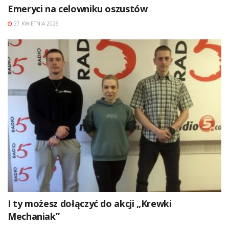
Emeryci na celowniku oszustów
27 KWIETNIA 2026
I ty możesz dołączyć do akcji „Krewki
Mechaniak”