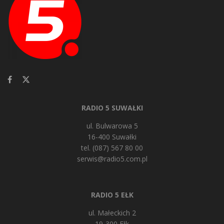
RADIO 5 SUWAŁKI
ul. Bulwarowa 5
16-400 Suwałki
tel. (087) 567 80 00
serwis@radio5.com.pl
RADIO 5 EŁK
ul. Małeckich 2
19-300 Ełk