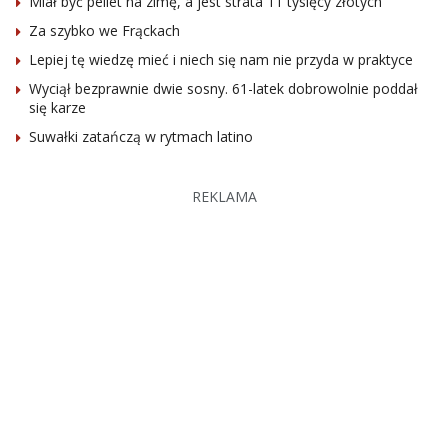
Miał być pellet na zimę, a jest strata 11 tysięcy złotych
Za szybko we Frąckach
Lepiej tę wiedzę mieć i niech się nam nie przyda w praktyce
Wyciął bezprawnie dwie sosny. 61-latek dobrowolnie poddał
się karze
Suwałki zatańczą w rytmach latino
REKLAMA