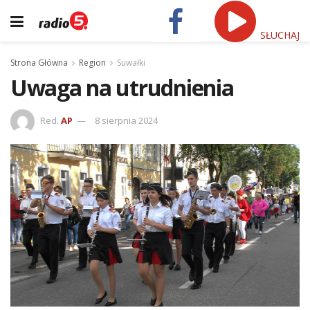
SŁUCHAJ
Strona Główna
Region
Suwałki
Uwaga na utrudnienia
Red.
AP
8 sierpnia 2024