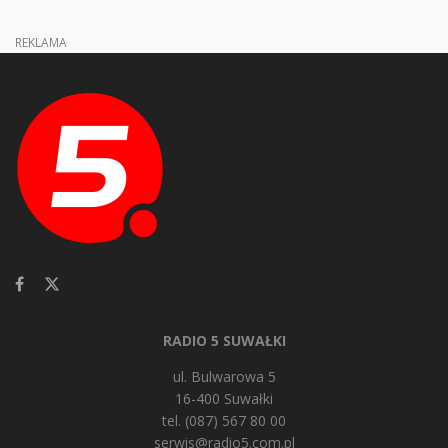
REKLAMA
RADIO 5 SUWAŁKI
ul. Bulwarowa 5
16-400 Suwałki
tel. (087) 567 80 00
serwis@radio5.com.pl