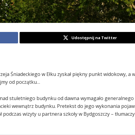
Udostępnij na Twitter
rzeja Śniadeckiego w Ełku zyskał piękny punkt widokowy, a 
nijmy od początku…
ponad stuletniego budynku od dawna wymagało generalnego
acieki wewnątrz budynku. Pretekst do jego wykonania pojawił
ał podczas wizyty u partnera szkoły w Bydgoszczy – tłumaczy