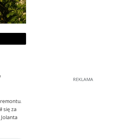
w
REKLAMA
 remontu.
 się za
 Jolanta