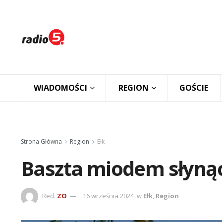
WIADOMOŚCI
REGION
GOŚCIE
Strona Główna
Region
Ełk
Baszta miodem słyną
Red.
ZO
16 września 2024
w
Ełk
,
Region