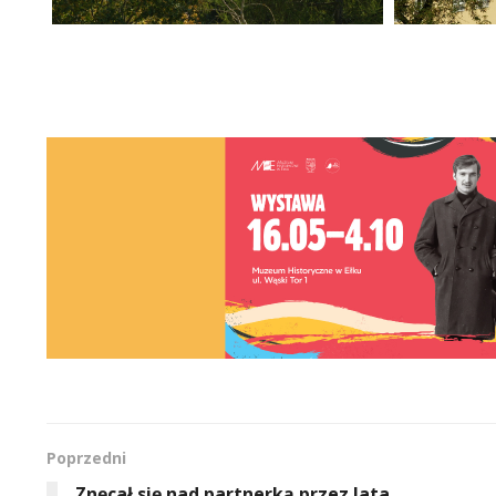
Poprzedni
Znęcał się nad partnerką przez lata