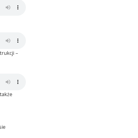
rukcji –
 także
sie