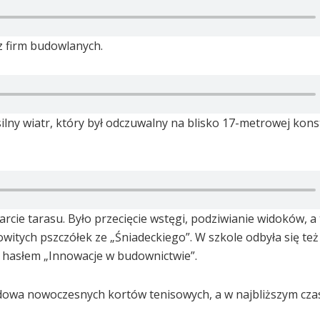
z firm budowlanych.
silny wiatr, który był odczuwalny na blisko 17-metrowej konst
twarcie tarasu. Było przecięcie wstęgi, podziwianie widoków, a
witych pszczółek ze „Śniadeckiego”. W szkole odbyła się też
hasłem „Innowacje w budownictwie”.
udowa nowoczesnych kortów tenisowych, a w najbliższym cza