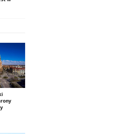
ki
hrony
ny