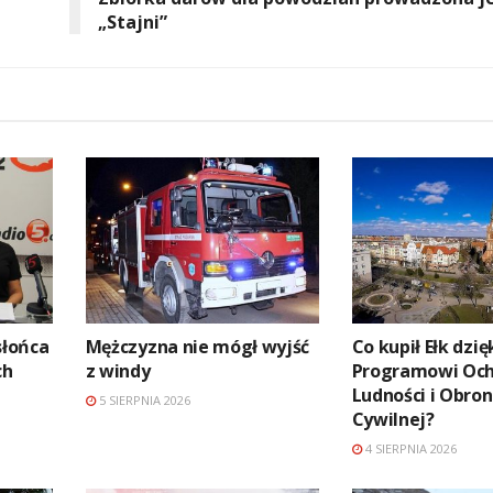
„Stajni”
słońca
Mężczyzna nie mógł wyjść
Co kupił Ełk dzię
ch
z windy
Programowi Oc
Ludności i Obro
5 SIERPNIA 2026
Cywilnej?
4 SIERPNIA 2026