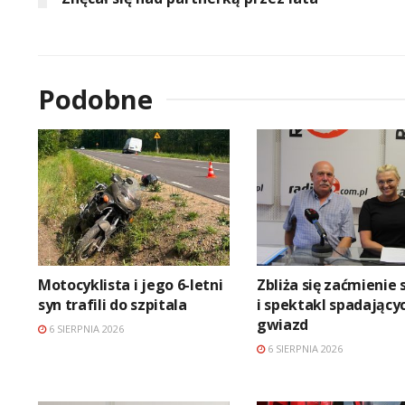
Podobne
Motocyklista i jego 6-letni
Zbliża się zaćmienie 
syn trafili do szpitala
i spektakl spadający
gwiazd
6 SIERPNIA 2026
6 SIERPNIA 2026