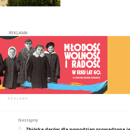
REKLAMA
REKLAMA
Następny
Zbiórka darów dla powodzian prowadzona j