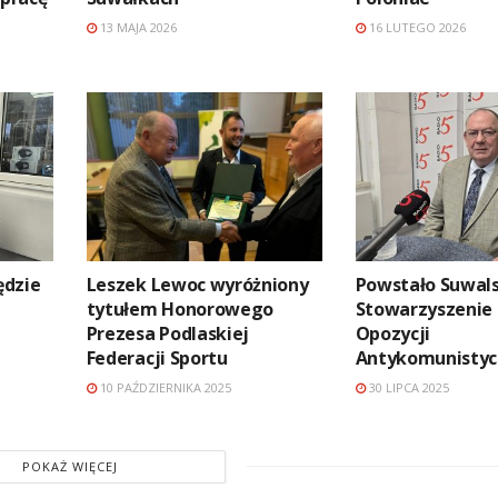
13 MAJA 2026
16 LUTEGO 2026
ędzie
Leszek Lewoc wyróżniony
Powstało Suwal
tytułem Honorowego
Stowarzyszenie 
Prezesa Podlaskiej
Opozycji
Federacji Sportu
Antykomunistyc
10 PAŹDZIERNIKA 2025
30 LIPCA 2025
POKAŻ WIĘCEJ