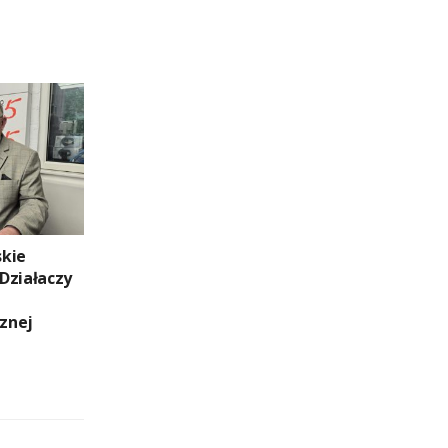
skie
Działaczy
znej