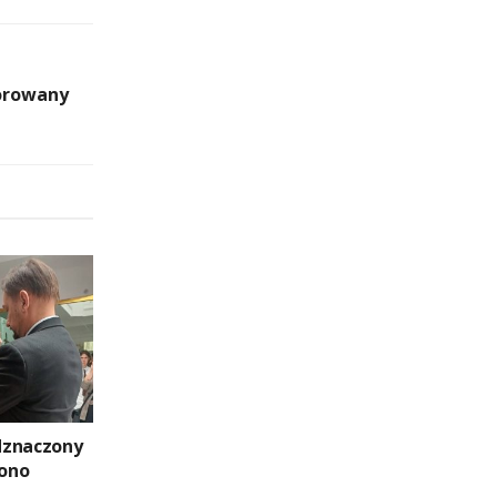
horowany
dznaczony
ono