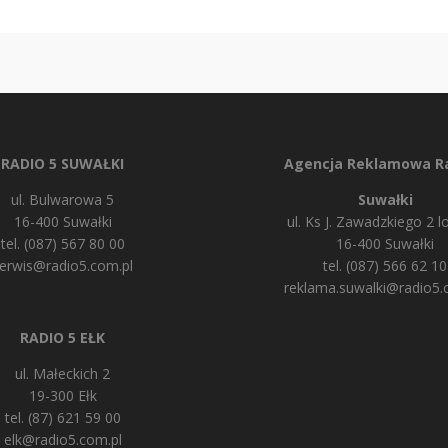
RADIO 5 SUWAŁKI
Agencja Reklamowa Ra
ul. Bulwarowa 5
Suwałki
16-400 Suwałki
ul. Ks J. Zawadzkiego 2 lo
tel. (087) 567 80 00
16-400 Suwałki
erwis@radio5.com.pl
tel. (087) 566 62 10
reklama.suwalki@radio5.
RADIO 5 EŁK
ul. Małeckich 2
19-300 Ełk
tel. (87) 621 59 00
elk@radio5.com.pl