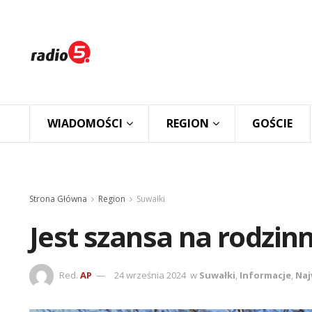
WIADOMOŚCI
REGION
GOŚCIE
Strona Główna
Region
Suwałki
Jest szansa na rodzin
Red.
AP
24 września 2024
w
Suwałki
,
Informacje
,
Naj