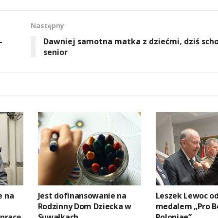
Następny
–
Dawniej samotna matka z dziećmi, dziś sc
senior
e na
Jest dofinansowanie na
Leszek Lewoc o
Rodzinny Dom Dziecka w
medalem „Pro B
pracę
Suwałkach
Poloniae”