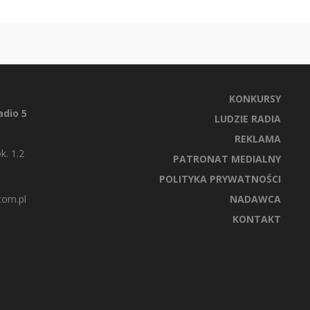
KONKURSY
dio 5
LUDZIE RADIA
REKLAMA
k. 1.2
PATRONAT MEDIALNY
POLITYKA PRYWATNOŚCI
com.pl
NADAWCA
KONTAKT