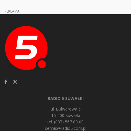
REKLAMA
RADIO 5 SUWAŁKI
ul. Bulwarowa 5
16-400 Suwałki
tel. (087) 567 80 00
serwis@radio5.com.pl