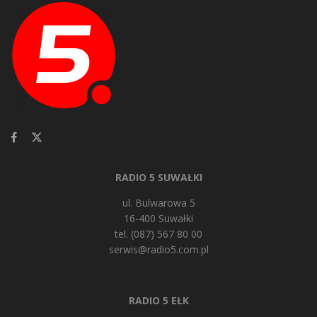
RADIO 5 SUWAŁKI
ul. Bulwarowa 5
16-400 Suwałki
tel. (087) 567 80 00
serwis@radio5.com.pl
RADIO 5 EŁK