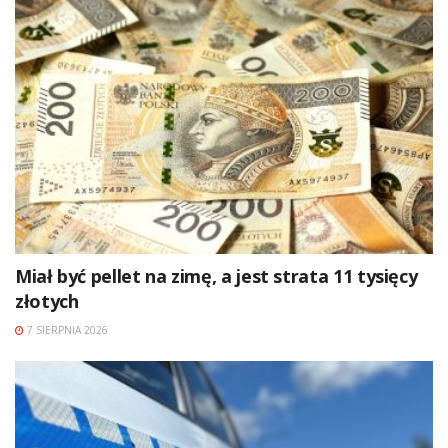
Miał być pellet na zimę, a jest strata 11 tysięcy
złotych
7 SIERPNIA 2026