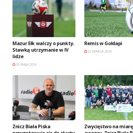
Mazur Ełk walczy o punkty.
Remis w Gołdapi
Stawką utrzymanie w IV
23 MARCA 2026
lidze
29 MAJA 2026
Znicz Biała Piska
Zwycięstwo na miarę
przygotowuje się do startu
awansu. Znicz Biała P