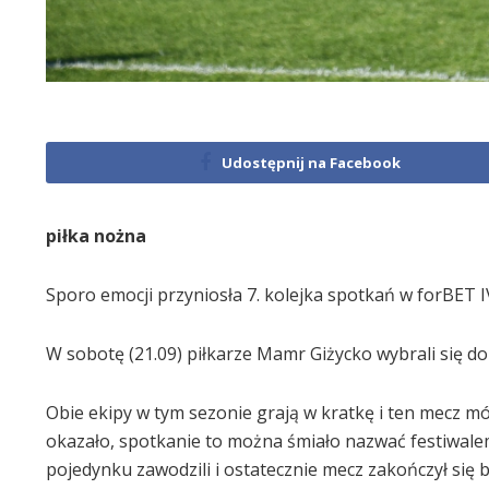
Udostępnij na Facebook
piłka nożna
Sporo emocji przyniosła 7. kolejka spotkań w forBET IV
W sobotę (21.09) piłkarze Mamr Giżycko wybrali się do
Obie ekipy w tym sezonie grają w kratkę i ten mecz mó
okazało, spotkanie to można śmiało nazwać festiwale
pojedynku zawodzili i ostatecznie mecz zakończył si