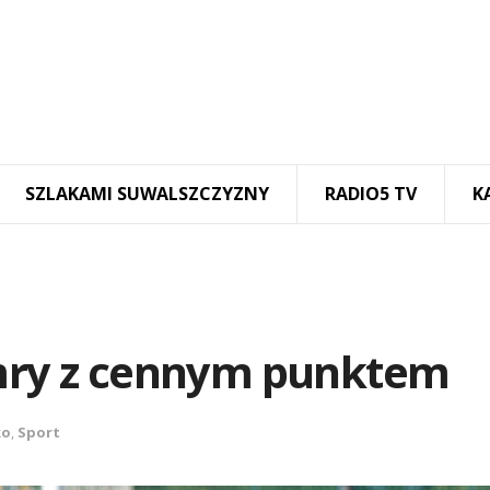
SZLAKAMI SUWALSZCZYZNY
RADIO5 TV
K
amry z cennym punktem
ko
,
Sport