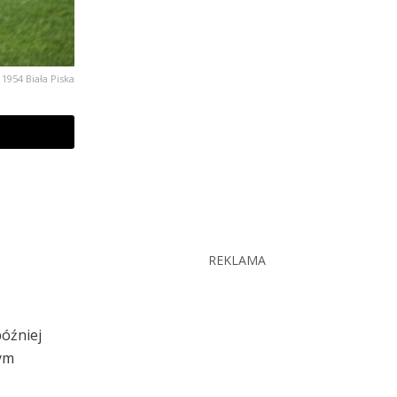
 1954 Biała Piska
REKLAMA
później
tym