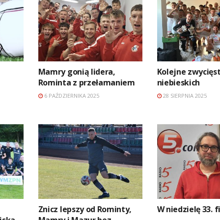
Mamry gonią lidera,
Kolejne zwycięs
Rominta z przełamaniem
niebieskich
6 PAŹDZIERNIKA 2025
28 SIERPNIA 2025
Znicz lepszy od Rominty,
W niedzielę 33. 
iska
Mamry i Mazur bez