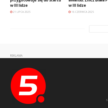
w III lidze
w III lidze
21 LIPCA 2025
16 CZERWCA 2025
REKLAMA
s