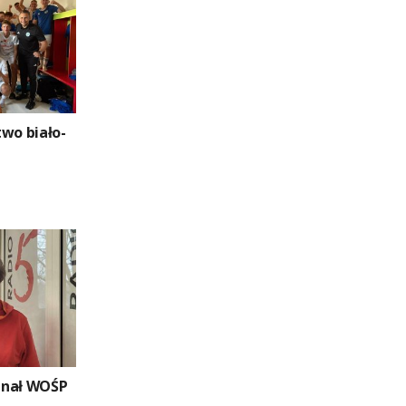
two biało-
finał WOŚP