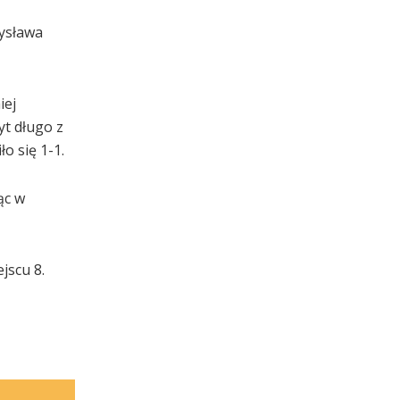
mysława
iej
yt długo z
o się 1-1.
ąc w
jscu 8.