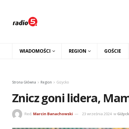
WIADOMOŚCI
REGION
GOŚCIE
Strona Główna
Region
Giżycko
Znicz goni lidera, M
Red.
Marcin Banachowski
23 września 2024
w
Giżyc