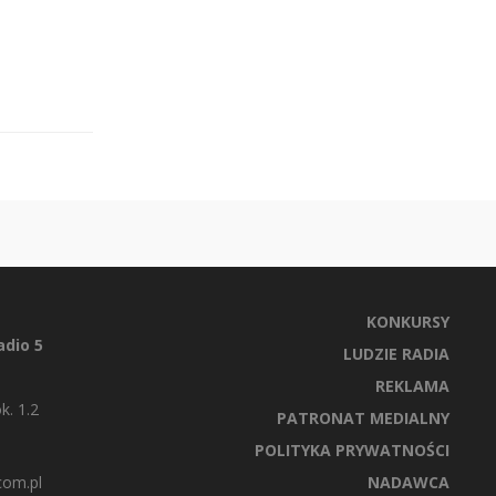
KONKURSY
dio 5
LUDZIE RADIA
REKLAMA
k. 1.2
PATRONAT MEDIALNY
POLITYKA PRYWATNOŚCI
com.pl
NADAWCA