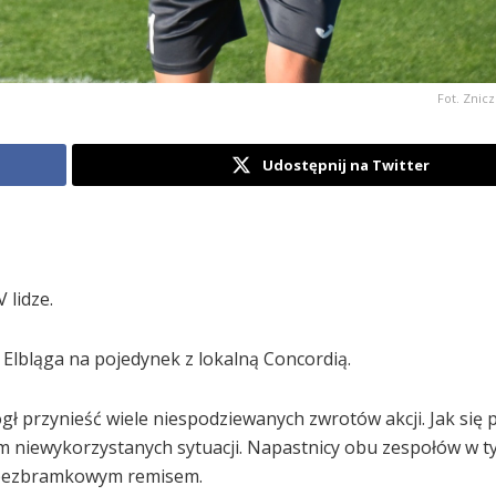
Fot. Znicz
Udostępnij na Twitter
 lidze.
 Elbląga na pojedynek z lokalną Concordią.
gł przynieść wiele niespodziewanych zwrotów akcji. Jak się 
m niewykorzystanych sytuacji. Napastnicy obu zespołów w 
ę bezbramkowym remisem.