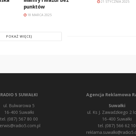
21 STYCZNIA 2025
punktów
18 MARCA 2025
POKAŻ WIĘCEJ
RADIO 5 SUWAŁKI
Agencja Reklamowa Ra
ul. Bulwarowa 5
Suwałki
16-400 Suwałki
ul. Ks J. Zawadzkiego 2 lo
tel. (087) 567 80 00
16-400 Suwałki
erwis@radio5.com.pl
tel. (087) 566 62 10
reklama.suwalki@radio5.