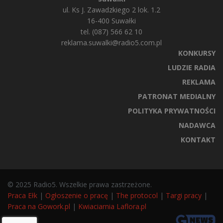
ul. Ks J. Zawadzkiego 2 lok. 1.2
16-400 Suwałki
tel. (087) 566 62 10
reklama.suwalki@radio5.com.pl
KONKURSY
LUDZIE RADIA
REKLAMA
PATRONAT MEDIALNY
POLITYKA PRYWATNOŚCI
NADAWCA
KONTAKT
© 2025 Radio5. Wszelkie prawa zastrzeżone.
Praca Ełk
|
Ogłoszenie o pracę
|
The protocol
|
Targi pracy
|
Praca na Gowork.pl
|
Kwiaciarnia Laflora.pl