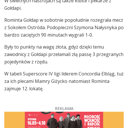
W świetnych nastrojach są także kibice i piłkarze z
Gołdapi.
Rominta Gołdap w sobotnie popołudnie rozegrała mecz
z Sokołem Ostróda. Podopieczni Szymona Nałysnyka po
bardzo zaciętych 90 minutach wygrali 1-0.
Były to punkty na wagę złota, gdyż dzięki temu
zawodnicy z Gołdapi przełamali złą passę 3 przegranych
pojedynków z rzędu.
W tabeli Superscore IV ligi liderem Concordia Elbląg, tuż
za ich plecami Mamry Giżycko natomiast Rominta
zajmuje 12. lokatę.
REKLAMA