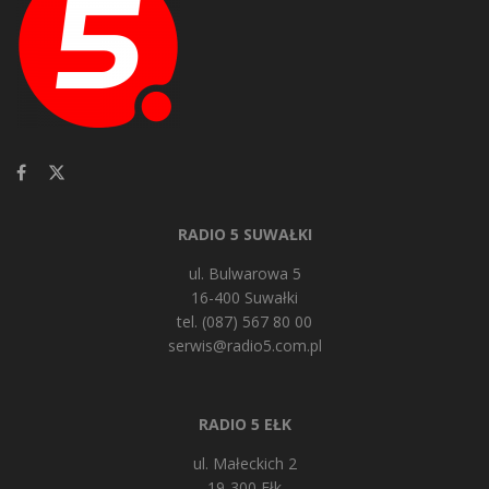
RADIO 5 SUWAŁKI
ul. Bulwarowa 5
16-400 Suwałki
tel. (087) 567 80 00
serwis@radio5.com.pl
RADIO 5 EŁK
ul. Małeckich 2
19-300 Ełk