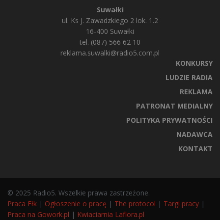
Suwałki
ul. Ks J. Zawadzkiego 2 lok. 1.2
16-400 Suwałki
tel. (087) 566 62 10
reklama.suwalki@radio5.com.pl
KONKURSY
LUDZIE RADIA
REKLAMA
PATRONAT MEDIALNY
POLITYKA PRYWATNOŚCI
NADAWCA
KONTAKT
© 2025 Radio5. Wszelkie prawa zastrzeżone.
Praca Ełk
|
Ogłoszenie o pracę
|
The protocol
|
Targi pracy
|
Praca na Gowork.pl
|
Kwiaciarnia Laflora.pl