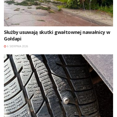
Służby usuwają skutki gwałtownej nawałnicy w
Gołdapi
6 SIERPNIA 2026