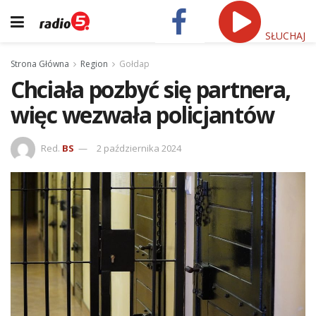
SŁUCHAJ
Strona Główna
Region
Gołdap
Chciała pozbyć się partnera,
więc wezwała policjantów
Red.
BS
2 października 2024