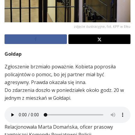
zdjęcie ilustracyjne, fot. KPP w Ełku
Gołdap
Zgłoszenie brzmiało poważnie. Kobieta poprosiła
policajntów o pomoc, bo jej partner miał być
agresywny. Prawda okazała się inna.
Do zdarzenia doszło w poniedziałek około godz. 20 w
jednym z mieszkań w Gołdapi.
Relacjonowała Marta Domańska, oficer prasowy
tamtejszej Komendy Powiatowej Policji.