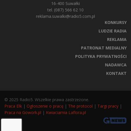
16-400 Suwałki
tel. (087) 566 62 10
reklama.suwalki@radio5.com.pl
KONKURSY
LUDZIE RADIA
REKLAMA
PATRONAT MEDIALNY
POLITYKA PRYWATNOŚCI
NADAWCA
KONTAKT
© 2025 Radio5. Wszelkie prawa zastrzeżone.
Praca Ełk
|
Ogłoszenie o pracę
|
The protocol
|
Targi pracy
|
Praca na Gowork.pl
|
Kwiaciarnia Laflora.pl