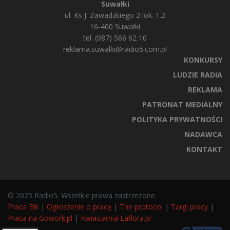
Suwałki
ul. Ks J. Zawadzkiego 2 lok. 1.2
16-400 Suwałki
tel. (087) 566 62 10
reklama.suwalki@radio5.com.pl
KONKURSY
LUDZIE RADIA
REKLAMA
PATRONAT MEDIALNY
POLITYKA PRYWATNOŚCI
NADAWCA
KONTAKT
© 2025 Radio5. Wszelkie prawa zastrzeżone.
Praca Ełk
|
Ogłoszenie o pracę
|
The protocol
|
Targi pracy
|
Praca na Gowork.pl
|
Kwiaciarnia Laflora.pl