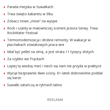
Parada miejska w Suwałkach
Trwa święto kabaretu w Ełku
Zobacz nowe „misie” na wyspie
Rock i szanty w malowniczej scenerii Jeziora Serwy. Trwa
RockWater Festival
Termomodernizacja i drobne remonty. W wakacje w
placówkach oświatowych praca wre
Miał być pellet na zimę, a jest strata 11 tysięcy złotych
Za szybko we Frąckach
Lepiej tę wiedzę mieć i niech się nam nie przyda w praktyce
Wyciął bezprawnie dwie sosny. 61-latek dobrowolnie poddał
się karze
Suwałki zatańczą w rytmach latino
REKLAMA