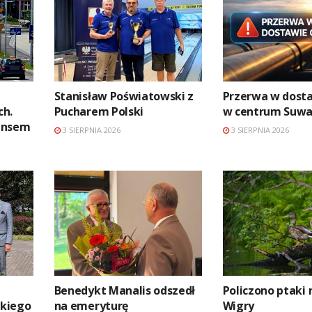
Stanisław Poświatowski z
Przerwa w dosta
ch.
Pucharem Polski
w centrum Suwa
ansem
3 SIERPNIA 2026
3 SIERPNIA 2026
Benedykt Manalis odszedł
Policzono ptaki 
kiego
na emeryturę
Wigry