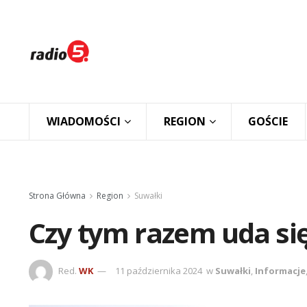
WIADOMOŚCI
REGION
GOŚCIE
Strona Główna
Region
Suwałki
Czy tym razem uda si
Red.
WK
11 października 2024
w
Suwałki
,
Informacje