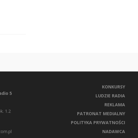
KONKURSY
dio 5
LUDZIE RADIA
REKLAMA
k. 1.2
PATRONAT MEDIALNY
POLITYKA PRYWATNOŚCI
com.pl
NADAWCA