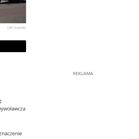
UM Suwałki
REKLAMA
ę
 wywoławcza
znaczenie