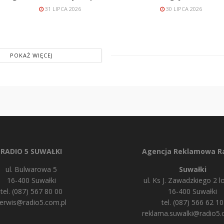
31 LIPCA 2026
30 LIPCA 2026
POKAŻ WIĘCEJ
RADIO 5 SUWAŁKI
Agencja Reklamowa Ra
ul. Bulwarowa 5
Suwałki
16-400 Suwałki
ul. Ks J. Zawadzkiego 2 lo
tel. (087) 567 80 00
16-400 Suwałki
erwis@radio5.com.pl
tel. (087) 566 62 10
reklama.suwalki@radio5.