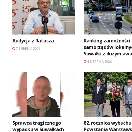
Audycja z Ratusza
Ranking zamożności
samorządów lokalny
7 SIERPNIA 2026
Suwałki z dużym aw
4 SIERPNIA 2026
Sprawca tragicznego
82. rocznica wybuchu
wypadku w Suwałkach
Powstania Warszaws