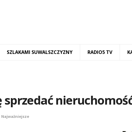
SZLAKAMI SUWALSZCZYZNY
RADIO5 TV
K
ę sprzedać nieruchomoś
,
Najważniejsze