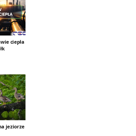
wie ciepła
łk
na jeziorze