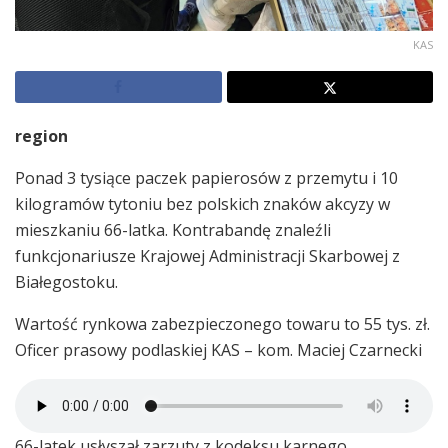
KAS
region
Ponad 3 tysiące paczek papierosów z przemytu i 10
kilogramów tytoniu bez polskich znaków akcyzy w
mieszkaniu 66-latka. Kontrabandę znaleźli
funkcjonariusze Krajowej Administracji Skarbowej z
Białegostoku.
Wartość rynkowa zabezpieczonego towaru to 55 tys. zł.
Oficer prasowy podlaskiej KAS – kom. Maciej Czarnecki
66-latek usłyszał zarzuty z kodeksu karnego