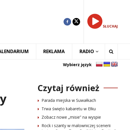
SŁUCHAJ
ALENDARIUM
REKLAMA
RADIO
Wybierz język
Czytaj również
wy
Parada miejska w Suwałkach
Trwa święto kabaretu w Ełku
Zobacz nowe „misie” na wyspie
Rock i szanty w malowniczej scenerii