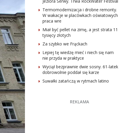
Jeziora Serwy. Trwa RockWater Festival
Termomodernizacja i drobne remonty.
W wakacje w placówkach oświatowych
praca wre
Miał być pellet na zimę, a jest strata 11
tysięcy złotych
Za szybko we Frąckach
Lepiej tę wiedzę mieć i niech się nam
nie przyda w praktyce
Wyciął bezprawnie dwie sosny. 61-latek
dobrowolnie poddał się karze
Suwałki zatańczą w rytmach latino
REKLAMA