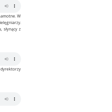
samotne. W
elęgniarzy.
, słynący z
 dyrektorzy