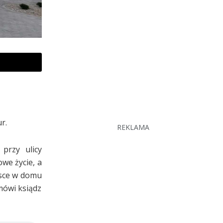
r.
REKLAMA
przy ulicy
owe życie, a
jsce w domu
mówi ksiądz