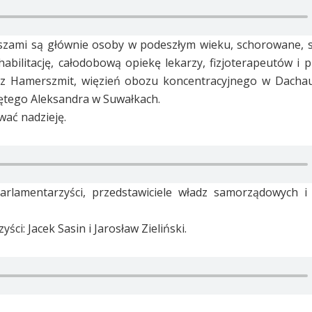
szami są głównie osoby w podeszłym wieku, schorowane, 
abilitację, całodobową opiekę lekarzy, fizjoterapeutów i pi
rz Hamerszmit, więzień obozu koncentracyjnego w Dachau
iętego Aleksandra w Suwałkach.
wać nadzieję.
parlamentarzyści, przedstawiciele władz samorządowych i
i: Jacek Sasin i Jarosław Zieliński.