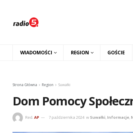
WIADOMOŚCI
REGION
GOŚCIE
Strona Główna
Region
Suwałki
Dom Pomocy Społeczn
Red.
AP
7 października 2024
w
Suwałki
,
Informacje
,