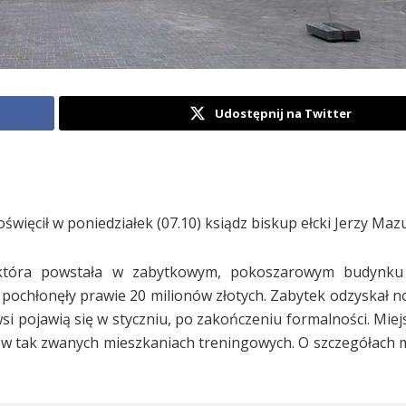
Udostępnij na Twitter
ięcił w poniedziałek (07.10) ksiądz biskup ełcki Jerzy Mazu
, która powstała w zabytkowym, pokoszarowym budynku 
i pochłonęły prawie 20 milionów złotych. Zabytek odzyskał n
wsi pojawią się w styczniu, po zakończeniu formalności. Mie
li w tak zwanych mieszkaniach treningowych. O szczegółach 