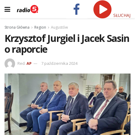
SŁUCHAJ
Strona Główna
Region
Augustów
Krzysztof Jurgiel i Jacek Sasin
o raporcie
Red.
AP
7 października 2024