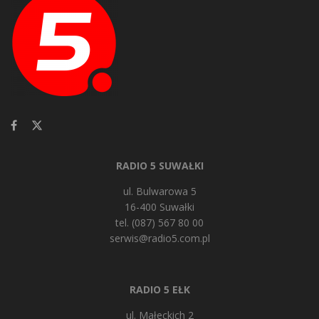
RADIO 5 SUWAŁKI
ul. Bulwarowa 5
16-400 Suwałki
tel. (087) 567 80 00
serwis@radio5.com.pl
RADIO 5 EŁK
ul. Małeckich 2