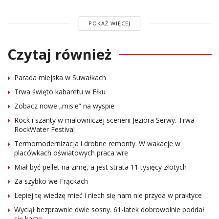
POKAŻ WIĘCEJ
Czytaj również
Parada miejska w Suwałkach
Trwa święto kabaretu w Ełku
Zobacz nowe „misie” na wyspie
Rock i szanty w malowniczej scenerii Jeziora Serwy. Trwa
RockWater Festival
Termomodernizacja i drobne remonty. W wakacje w
placówkach oświatowych praca wre
Miał być pellet na zimę, a jest strata 11 tysięcy złotych
Za szybko we Frąckach
Lepiej tę wiedzę mieć i niech się nam nie przyda w praktyce
Wyciął bezprawnie dwie sosny. 61-latek dobrowolnie poddał
się karze