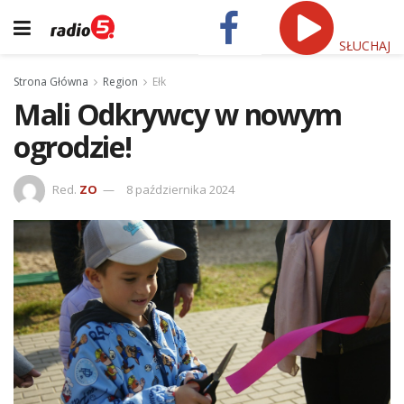
SŁUCHAJ
Strona Główna
Region
Ełk
Mali Odkrywcy w nowym
ogrodzie!
Red.
ZO
8 października 2024