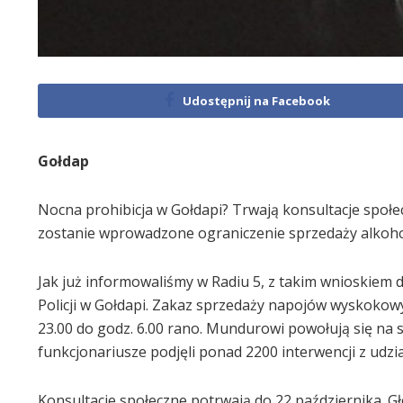
Udostępnij na Facebook
Gołdap
Nocna prohibicja w Gołdapi? Trwają konsultacje społe
zostanie wprowadzone ograniczenie sprzedaży alkoho
Jak już informowaliśmy w Radiu 5, z takim wnioskiem
Policji w Gołdapi. Zakaz sprzedaży napojów wyskokow
23.00 do godz. 6.00 rano. Mundurowi powołują się na s
funkcjonariusze podjęli ponad 2200 interwencji z ud
Konsultacje społeczne potrwają do 22 października. G