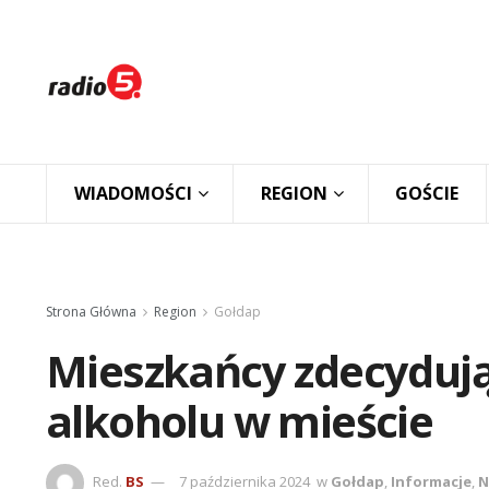
WIADOMOŚCI
REGION
GOŚCIE
Strona Główna
Region
Gołdap
Mieszkańcy zdecydują,
alkoholu w mieście
Red.
BS
7 października 2024
w
Gołdap
,
Informacje
,
N