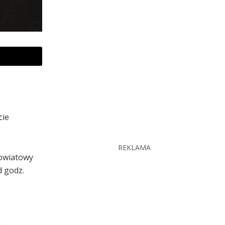
cie
REKLAMA
Powiatowy
d godz.
.