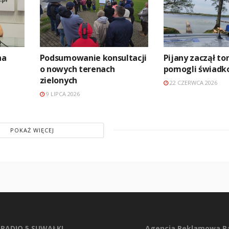
na
Podsumowanie konsultacji
Pijany zaczął to
o nowych terenach
pomogli świadk
zielonych
22 CZERWCA 2026
9 LIPCA 2026
POKAŻ WIĘCEJ
RADIO 5 SUWAŁKI
Agencja Reklamowa Ra