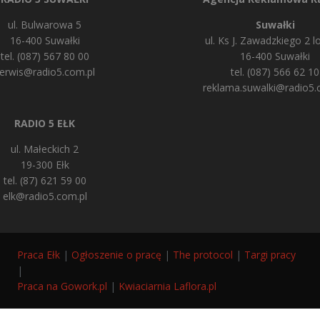
ul. Bulwarowa 5
Suwałki
16-400 Suwałki
ul. Ks J. Zawadzkiego 2 lo
tel. (087) 567 80 00
16-400 Suwałki
erwis@radio5.com.pl
tel. (087) 566 62 10
reklama.suwalki@radio5.
RADIO 5 EŁK
ul. Małeckich 2
19-300 Ełk
tel. (87) 621 59 00
elk@radio5.com.pl
Praca Ełk
|
Ogłoszenie o pracę
|
The protocol
|
Targi pracy
|
Praca na Gowork.pl
|
Kwiaciarnia Laflora.pl