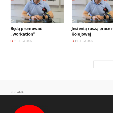
Będą promować
Jesienią ruszą prace 
„workation”
Kolejowej
21 LIPCA 2026
14 LIPCA 2026
REKLAMA