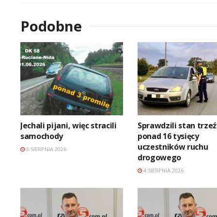
Podobne
Jechali pijani, więc stracili
Sprawdzili stan trze
samochody
ponad 16 tysięcy
uczestników ruchu
6 SIERPNIA 2026
drogowego
4 SIERPNIA 2026