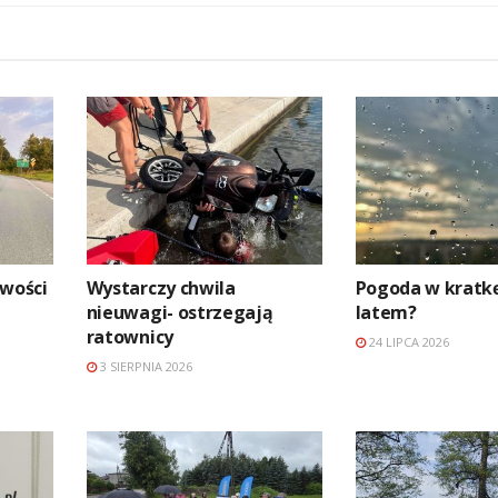
źwości
Wystarczy chwila
Pogoda w kratkę
nieuwagi- ostrzegają
latem?
ratownicy
24 LIPCA 2026
3 SIERPNIA 2026