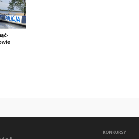
nąć-
owie
KONKURSY
dio 5