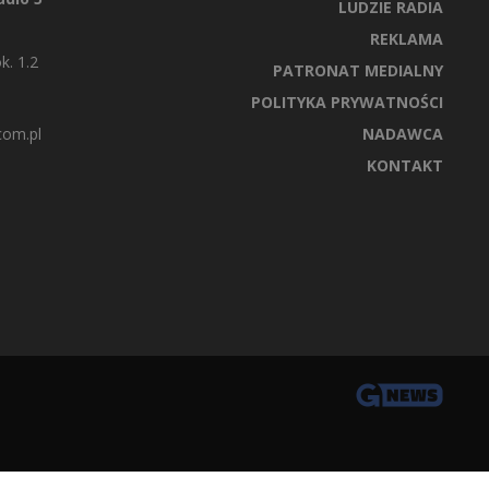
LUDZIE RADIA
REKLAMA
k. 1.2
PATRONAT MEDIALNY
POLITYKA PRYWATNOŚCI
com.pl
NADAWCA
KONTAKT