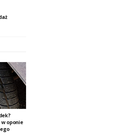
daż
adek?
 w oponie
nego