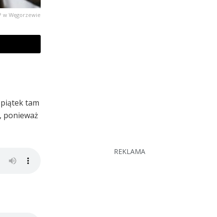
KPP w Węgorzewie
 piątek tam
i, ponieważ
REKLAMA