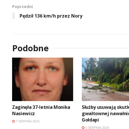
Poprzedni
Pędził 136 km/h przez Nory
Podobne
Zaginęła 37-letnia Monika
Służby usuwają skutk
Nasiewicz
gwałtownej nawałni
Gołdapi
7 SIERPNIA 2026
6 SIERPNIA 2026