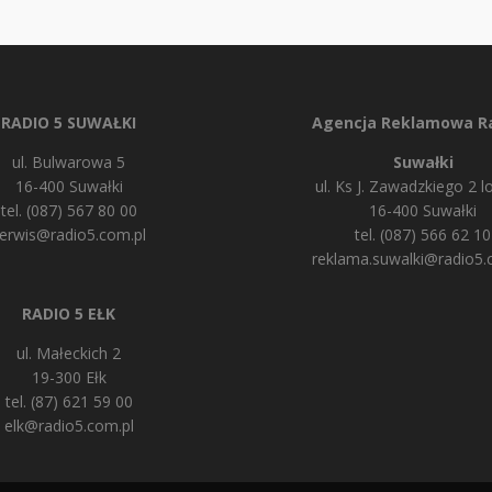
RADIO 5 SUWAŁKI
Agencja Reklamowa Ra
ul. Bulwarowa 5
Suwałki
16-400 Suwałki
ul. Ks J. Zawadzkiego 2 lo
tel. (087) 567 80 00
16-400 Suwałki
erwis@radio5.com.pl
tel. (087) 566 62 10
reklama.suwalki@radio5.
RADIO 5 EŁK
ul. Małeckich 2
19-300 Ełk
tel. (87) 621 59 00
elk@radio5.com.pl