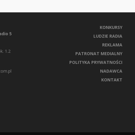
KONKURSY
dio 5
LUDZIE RADIA
REKLAMA
k. 1.2
PATRONAT MEDIALNY
POLITYKA PRYWATNOŚCI
com.pl
NADAWCA
KONTAKT