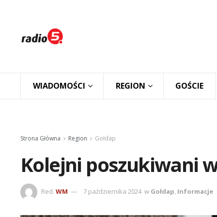
WIADOMOŚCI
REGION
GOŚCIE
Strona Główna
Region
Gołdap
Kolejni poszukiwani w
Red.
WM
7 października 2024
w
Gołdap
,
Informacje