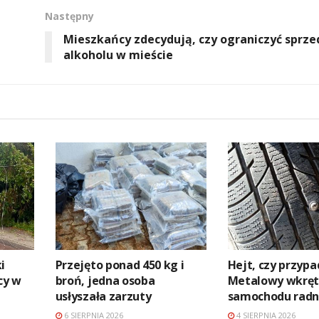
Następny
Mieszkańcy zdecydują, czy ograniczyć sprze
alkoholu w mieście
i
Przejęto ponad 450 kg i
Hejt, czy przyp
cy w
broń, jedna osoba
Metalowy wkręt
usłyszała zarzuty
samochodu rad
6 SIERPNIA 2026
4 SIERPNIA 2026