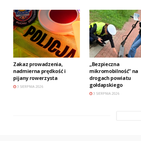
Zakaz prowadzenia,
„Bezpieczna
nadmierna prędkość i
mikromobilność” na
pijany rowerzysta
drogach powiatu
gołdapskiego
3 SIERPNIA 2026
3 SIERPNIA 2026