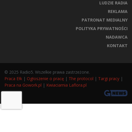
LUDZIE RADIA
REKLAMA
PATRONAT MEDIALNY
POLITYKA PRYWATNOŚCI
NADAWCA
KONTAKT
© 2025 Radio5. Wszelkie prawa zastrzeżone.
Praca Ełk
|
Ogłoszenie o pracę
|
The protocol
|
Targi pracy
|
Praca na Gowork.pl
|
Kwiaciarnia Laflora.pl