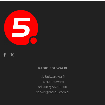
RADIO 5 SUWAŁKI
ul. Bulwarowa 5
16-400 Suwałki
tel. (087) 567 80 00
serwis@radio5.com.pl