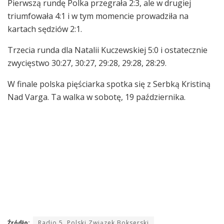
Pierwszą rundę Polka przegrała 2:3, ale w drugiej
triumfowała 4:1 i w tym momencie prowadziła na
kartach sędziów 2:1.
Trzecia runda dla Natalii Kuczewskiej 5:0 i ostatecznie
zwycięstwo 30:27, 30:27, 29:28, 29:28, 28:29.
W finale polska pięściarka spotka się z Serbką Kristiną
Nad Varga. Ta walka w sobotę, 19 października.
Źródło:
Radio 5, Polski Związek Bokserski