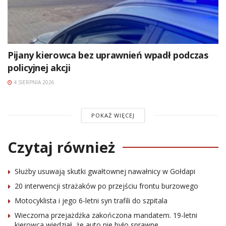
Pijany kierowca bez uprawnień wpadł podczas
policyjnej akcji
4 SIERPNIA 2026
POKAŻ WIĘCEJ
Czytaj również
Służby usuwają skutki gwałtownej nawałnicy w Gołdapi
20 interwencji strażaków po przejściu frontu burzowego
Motocyklista i jego 6-letni syn trafili do szpitala
Wieczorna przejażdżka zakończona mandatem. 19-letni
kierowca wiedział, że auto nie było sprawne