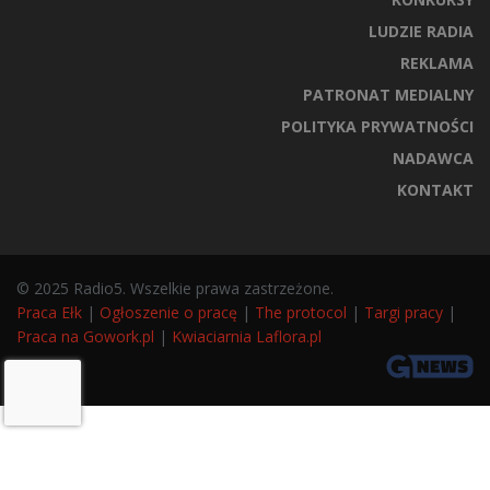
LUDZIE RADIA
REKLAMA
PATRONAT MEDIALNY
POLITYKA PRYWATNOŚCI
NADAWCA
KONTAKT
© 2025 Radio5. Wszelkie prawa zastrzeżone.
Praca Ełk
|
Ogłoszenie o pracę
|
The protocol
|
Targi pracy
|
Praca na Gowork.pl
|
Kwiaciarnia Laflora.pl